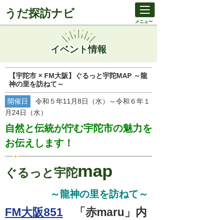
うだ探訪ナビ
メニュー
イベント情報
【宇陀市 × FM大阪】ぐるっと宇陀MAP ～龍
神の里を訪ねて～
開催日
令和５年11月8日（水）～令和６年１
月24日（水）
自然と伝統が佇む宇陀市の魅力を
お伝えします！
map
ぐるっと宇陀
～龍神の里を訪ねて～
FM大阪851
「赤maru」内