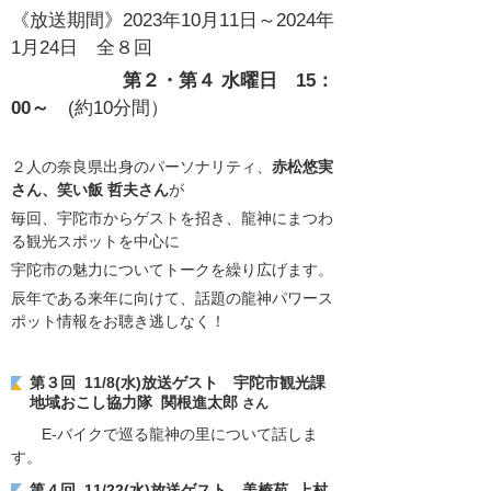
《放送期間》2023年10月11日～2024年
1月24日 全８回
第２・第４ 水曜日 15：
00～
(約10分間）
２人の奈良県出身のパーソナリティ、
赤松悠実
さん、笑い飯 哲夫さん
が
毎回、宇陀市からゲストを招き、龍神にまつわ
る観光スポットを中心に
宇陀市の魅力についてトークを繰り広げます。
辰年である来年に向けて、話題の龍神パワース
ポット情報をお聴き逃しなく！
第３回 11/8(水)放送ゲスト 宇陀市観光課
地域おこし協力隊 関根進太郎
さん
E-バイクで巡る龍神の里について話しま
す。
第４回 11/22(水)放送ゲスト 美榛苑 上村