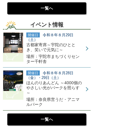
一覧へ
イベント情報
令和８年８月29日
開催日
（土）
古都家寄席～宇陀のひとと
き、笑いで元気に～
場所：宇陀市まちづくりセン
ター千軒舎
令和８年８月28日
開催日
（金）・29日（土）
ほんのりあんどん ～4000個の
やさしい光がパークを照らす
～
場所：奈良県営うだ・アニマ
ルパーク
一覧へ