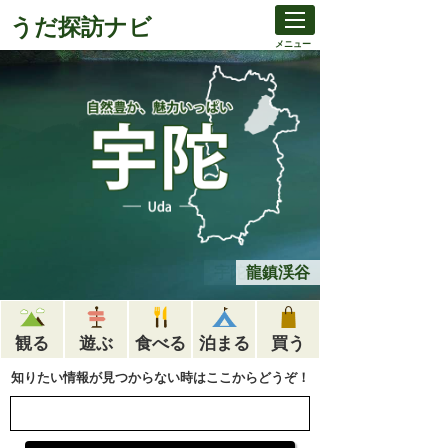
うだ探訪ナビ
メニュー
室生山上公園 芸術の森 Murou Art
Forest DANI KARAVAN
宇陀松山城跡
龍鎮渓谷
観る
遊ぶ
食べる
泊まる
買う
知りたい情報が見つからない時はここからどうぞ！