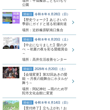
場所：平成榛原こどものもり
公園
令和８年６月28日（日）
開催日
【歴史ウォーク】あじさいの
季節にガイドと巡る初瀬街道
場所：近鉄榛原駅南口集合
令和８年６月20日（土）
開催日
【中止になりました】螢の夕
べ ～初夏の夜を彩る螢鑑賞会
～
場所：高井生活改善センター
2026年６月20日（土）
開催日
【会場変更】第32回あきの螢
能 ～月夜の能舞台にホタルが
舞う～
場所：阿紀神社 →雨のため宇
陀市文化会館に変更
令和８年６月14日（日）
開催日
【受付終了】立ち上がれ！お