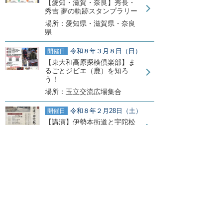
【愛知・滋賀・奈良】秀長・
秀吉 夢の軌跡スタンプラリー
場所：愛知県・滋賀県・奈良
県
令和８年３月８日（日）
開催日
【東大和高原探検倶楽部】ま
るごとジビエ（鹿）を知ろ
う！
場所：玉立交流広場集合
令和８年２月28日（土）
開催日
【講演】伊勢本街道と宇陀松
山藩
場所：たかぎふるさと館
令和８年２月23日（月・
開催日
祝）
【額井岳】ふるさとの富士 大
和富士に登ろう
場所：十八神社集合
令和８年２月21日（土）
開催日