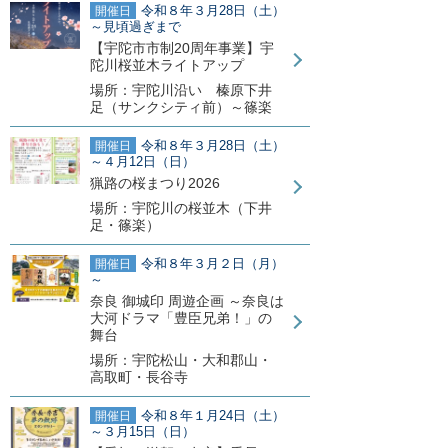
令和８年３月28日（土）
開催日
～見頃過ぎまで
【宇陀市市制20周年事業】宇
陀川桜並木ライトアップ
場所：宇陀川沿い 榛原下井
足（サンクシティ前）～篠楽
令和８年３月28日（土）
開催日
～４月12日（日）
猟路の桜まつり2026
場所：宇陀川の桜並木（下井
足・篠楽）
令和８年３月２日（月）
開催日
～
奈良 御城印 周遊企画 ～奈良は
大河ドラマ「豊臣兄弟！」の
舞台
場所：宇陀松山・大和郡山・
高取町・長谷寺
令和８年１月24日（土）
開催日
～３月15日（日）