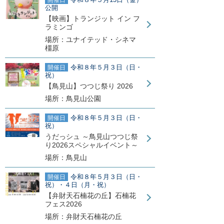
公開
【映画】トランジット イン フ
ラミンゴ
場所：ユナイテッド・シネマ
橿原
令和８年５月３日（日・
開催日
祝）
【鳥見山】つつじ祭り 2026
場所：鳥見山公園
令和８年５月３日（日・
開催日
祝）
うだっシュ ～鳥見山つつじ祭
り2026スペシャルイベント～
場所：鳥見山
令和８年５月３日（日・
開催日
祝）・４日（月・祝）
【弁財天石楠花の丘】石楠花
フェス2026
場所：弁財天石楠花の丘