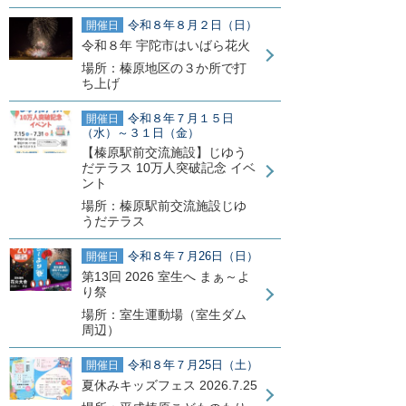
令和８年８月２日（日）
開催日
令和８年 宇陀市はいばら花火
場所：榛原地区の３か所で打
ち上げ
令和８年７月１５日
開催日
（水）～３１日（金）
【榛原駅前交流施設】じゆう
だテラス 10万人突破記念 イベ
ント
場所：榛原駅前交流施設じゆ
うだテラス
令和８年７月26日（日）
開催日
第13回 2026 室生へ まぁ～よ
り祭
場所：室生運動場（室生ダム
周辺）
令和８年７月25日（土）
開催日
夏休みキッズフェス 2026.7.25