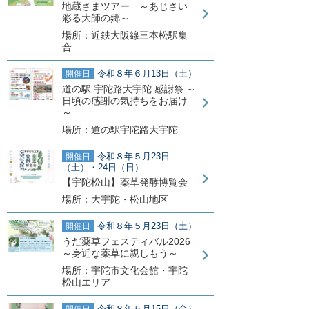
地蔵さまツアー ～あじさい
彩る大師の郷～
場所：近鉄大阪線三本松駅集
合
令和８年６月13日（土）
開催日
道の駅 宇陀路大宇陀 感謝祭 ～
日頃の感謝の気持ちをお届け
～
場所：道の駅宇陀路大宇陀
令和８年５月23日
開催日
（土）・24日（日）
【宇陀松山】薬草発酵博覧会
場所：大宇陀・松山地区
令和８年５月23日（土）
開催日
うだ薬草フェスティバル2026
～身近な薬草に親しもう～
場所：宇陀市文化会館・宇陀
松山エリア
令和８年５月15日（金）
開催日