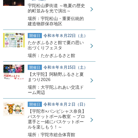
宇陀松山夢街道 ～晩夏の歴史
的町並みを光で演出～
場所：宇陀松山・重要伝統的
建造物群保存地区
令和８年８月22日（土）
開催日
たかぎふるさと館で夏の思い
出づくりフェスタ
場所：たかぎふるさと館
令和８年８月15日（土）
開催日
【大宇陀】阿騎野ふるさと夏
まつり2026
場所：大宇陀ふれあい交流ド
ーム周辺
令和８年８月２日（日）
開催日
【宇陀市×バンビシャス奈良】
バスケットボール教室 ～プロ
選手と一緒にバスケットボー
ルを楽しもう！～
場所：宇陀市総合体育館