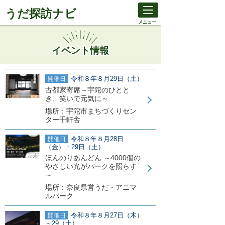
うだ探訪ナビ
メニュー
イベント情報
令和８年８月29日（土）
開催日
古都家寄席～宇陀のひとと
き、笑いで元気に～
場所：宇陀市まちづくりセン
ター千軒舎
令和８年８月28日
開催日
（金）・29日（土）
ほんのりあんどん ～4000個の
やさしい光がパークを照らす
～
場所：奈良県営うだ・アニマ
ルパーク
令和８年８月27日（木）
開催日
～29（土）