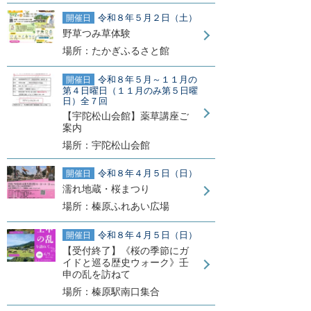
令和８年５月２日（土）
開催日
野草つみ草体験
場所：たかぎふるさと館
令和８年５月～１１月の
開催日
第４日曜日（１１月のみ第５日曜
日）全７回
【宇陀松山会館】薬草講座ご
案内
場所：宇陀松山会館
令和８年４月５日（日）
開催日
濡れ地蔵・桜まつり
場所：榛原ふれあい広場
令和８年４月５日（日）
開催日
【受付終了】《桜の季節にガ
イドと巡る歴史ウォーク》壬
申の乱を訪ねて
場所：榛原駅南口集合