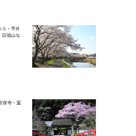
らら・平井
・日張山な
安産寺・室