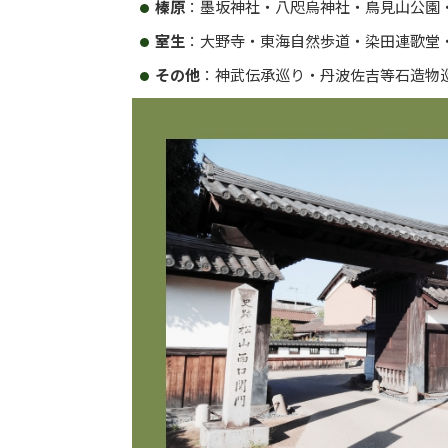
榛原
：墨坂神社・八咫烏神社・鳥見山公園
室生
：大野寺・東海自然歩道・染田連歌堂
その他
：神武伝承巡り・丹波佐吉等石造物