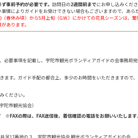
必ず事前予約が必要です。
訪問日の
2週間前まで
にお申し込みくださ
い事情によりガイドをお受けできない場合もございますので、あら
旬（春休み頃）から5月上旬（G.W.）にかけての花見シーズンは、
限があります。
、必要事項を記載し、宇陀市観光ボランティアガイドの会事務局宛
きます。ガイド手配の都合上、多少のお時間をいただきますので、
みください。
宇陀市観光協会）
57
※FAXの際は、FAX送信後、着信確認の電話をお願いいたします
下井足17番地の３ 宇陀市観光協会 観光ボランティアガイドの会