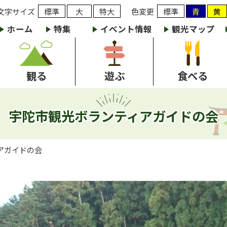
文字サイズ
標準
大
特大
色変更
標準
青
黄
ホーム
特集
イベント情報
観光マップ
観る
遊ぶ
食べる
宇陀市観光ボランティアガイドの会
アガイドの会