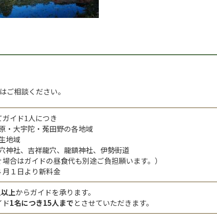
はご相談ください。
てガイド1人につき
…榛原・大宇陀・菟田野の各地域
室生地域
…龍穴神社、吉祥龍穴、龍鎮神社、伊勢街道
ぐ場合はガイドの昼食代も別途ご負担願います。）
４月１日より新料金
人以上
からガイドを承ります。
イド
1名につき15人まで
とさせていただきます。