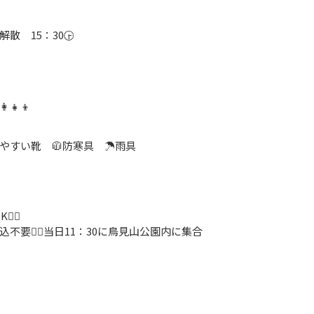
 15：30🕞
‍👦
きやすい靴 🧥防寒具 ☂️雨具
‍♀️
🙅‍♂️当日11：30に鳥見山公園内に集合