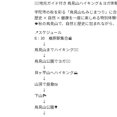
🚶‍♀️地元ガイド付き 鳥見山ハイキング＆ヨガ体験🧘
宇陀市の秋を彩る「鳥見山もみじまつり」に合
歴史 × 自然 × 健康を一度に楽しめる特別体験
🍁秋の鳥見山で、自然と歴史に包まれながら
📍スケジュール
8：30 榛原駅集合🚉
↓
鳥見山までハイキング🚶‍♀️
↓
鳥見山公園でヨガ🧘‍♀️
↓
貝ヶ平山へハイキング⛰
↓
山頂で昼食🍱
↓
下山🏞
↓
鳥見山公園🌳
↓