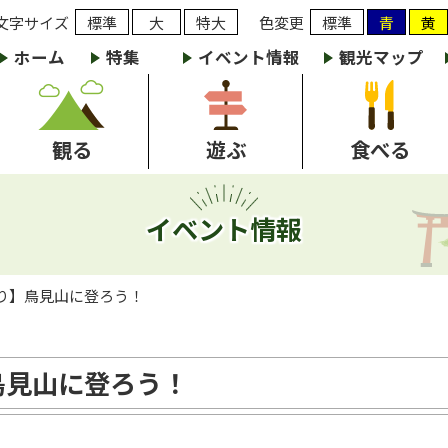
文字サイズ
標準
大
特大
色変更
標準
青
黄
ホーム
特集
イベント情報
観光マップ
観る
遊ぶ
食べる
イベント情報
り】鳥見山に登ろう！
鳥見山に登ろう！