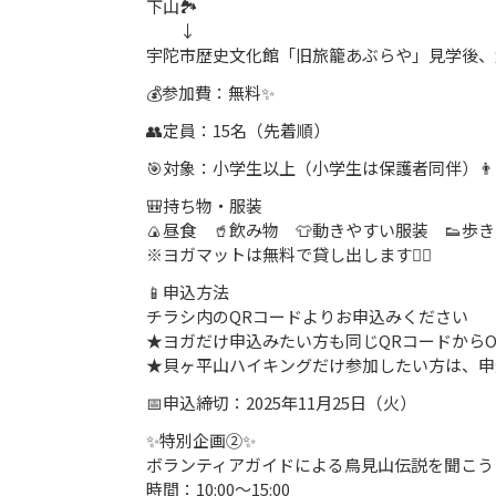
下山🏞
↓
宇陀市歴史文化館「旧旅籠あぶらや」見学後、解散
💰参加費：無料✨
👥定員：15名（先着順）
🎯対象：小学生以上（小学生は保護者同伴）👨‍👩‍
🎒持ち物・服装
🍙昼食 🥤飲み物 👕動きやすい服装 👟歩
※ヨガマットは無料で貸し出します🧘‍♀️
📱申込方法
チラシ内のQRコードよりお申込みください
★ヨガだけ申込みたい方も同じQRコードからOK🙆
★貝ヶ平山ハイキングだけ参加したい方は、申込不要
📅申込締切：2025年11月25日（火）
✨特別企画②✨
ボランティアガイドによる鳥見山伝説を聞こう
時間：10:00〜15:00