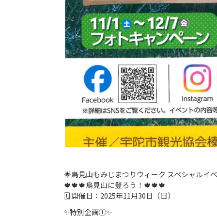
🌟鳥見山もみじまつりウィーク スペシャルイベ
🍁🍁🍁鳥見山に登ろう！🍁🍁🍁
🗓 開催日：2025年11月30日（日）
✨特別企画①✨