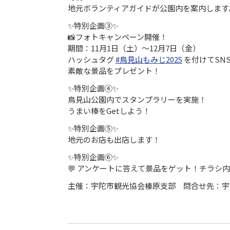
地元ボランティアガイドが公園内を案内します。
✨特別企画③✨
📸フォトキャンペーン開催！
期間：11月1日（土）〜12月7日（金）
ハッシュタグ
#鳥見山もみじ2025
を付けてSN
素敵な景品をプレゼント！
✨特別企画④✨
鳥見山公園内でスタンプラリーを実施！
うまい棒をGetしよう！
✨特別企画⑤✨
地元のお店も出店します！
✨特別企画⑥✨
💬 アンケートに答えて景品をゲット！チラシ内
主催：宇陀市観光協会榛原支部 問合せ先：宇陀市観