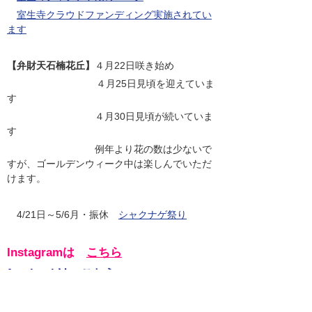
室生寺クラウドファンディング実施されてい
ます
【弁財天石楠花丘】
４月22日咲き始め
４月25日見頃を迎えていま
す
４月30日見頃が続いていま
す
例年より花の数は少ないで
すが、ゴールデンウィーク中は楽しんでいただ
けます。
4/21日～5/6月・振休
シャクナゲ祭り
Instagramは
こちら
facebookは
こちら